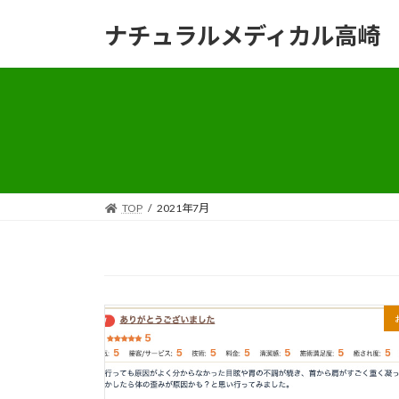
コ
ナ
ナチュラルメディカル高崎
ン
ビ
テ
ゲ
ン
ー
ツ
シ
へ
ョ
ス
ン
キ
に
ッ
移
プ
動
TOP
2021年7月